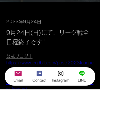
2023年9月24日
9月24日(日)にて、リーグ戦全
日程終了です！
公式ブログ｜
https://www.cgdbfl.com/post/2023league
-ends
公式Instagram｜
Email
Contact
Instagram
LINE
https://www.instagram.com/dream_ball_fea
st_league/
◆
順位表
Previous
Next