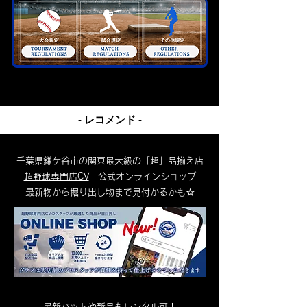
- レコメンド -
千葉県鎌ケ谷市の関東最大級の「超」品揃え店
超野球専門店CV
公式オンラインショップ
​最新物から掘り出し物まで見付かるかも☆
最新バットや新品もレンタル可！