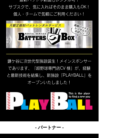
​サブスクで、気に入ればそのまま購入もOK！
個人・チームで気軽にご利用ください！
鎌ケ谷に次世代型施設誕生！メインスポンサー
であります、「超野球専門店CV 様」が、経験
と最新技術を結集し、新施設「PLAYBALL」を
オープンいたしました！
- パートナー -