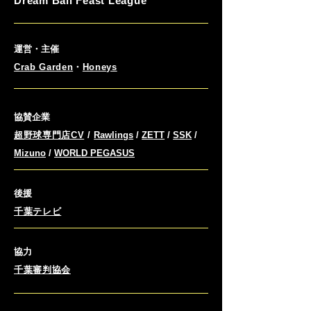
Dream Ball Feast League
運営・主催
Crab Garden
・
Honeys
協賛企業
超野球専門店CV
/
Rawlings
/
ZETT
/
SSK
/
Mizuno
/
WORLD PEGASUS
後援
千葉テレビ
協力
千葉審判協会