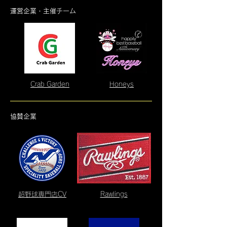
​運営企業・主催チーム
​Crab Garden
Honeys
協賛企業
超野球専門店CV
Rawlings