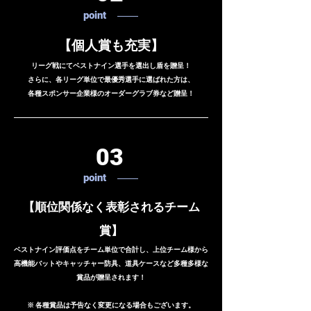
point
【個人賞も充実】
リーグ戦にてベストナイン選手を選出し盾を贈呈！
さらに、各リーグ単位で最優秀選手に選ばれた方は、
各種スポンサー企業様のオーダーグラブ券など贈呈！
03
point
【順位関係なく表彰されるチーム
賞】
ベストナイン評価点をチーム単位で合計し、上位チーム様から
高機能バットやキャッチャー防具、道具ケースなど多種多様な
賞品が贈呈されます！
※ 各種賞品は予告なく変更になる場合もございます。