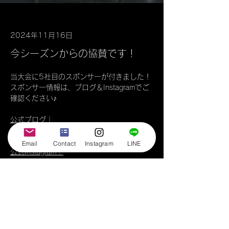
2024年11月16日
今シーズンからの協賛です！
当大会に5社目のスポンサーが付きました！
スポンサー情報は、ブログ＆Instagramでご
確認ください♪
公式ブログ｜
https://www.cgdbfl.com/post/sponsorship
4-world-pegasus
Email
Contact
Instagram
LINE
公式Instagram｜
https://www.instagram.com/dream_ball_fea
st_league/
Previous
Next