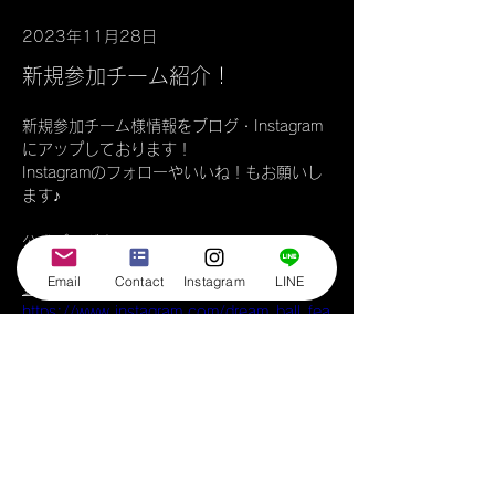
2023年11月28日
新規参加チーム紹介！
新規参加チーム様情報をブログ・Instagram
にアップしております！
Instagramのフォローやいいね！もお願いし
ます♪
公式ブログ｜
https://www.cgdbfl.com/post/nya-s
Email
Contact
Instagram
LINE
公式Instagram｜
https://www.instagram.com/dream_ball_fea
st_league/
Previous
Next