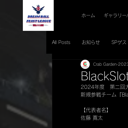
ホーム
ギャラリー
All Posts
お知らせ
SPゲス
Crab Garden
202
イベント情報
最優秀賞
BlackS
2024年度　第二回
新規参戦チーム『Blac
【代表者名】
佐藤 寛太