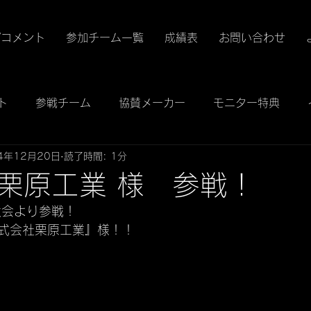
/コメント
参加チーム一覧
成績表
お問い合わせ
ト
参戦チーム
協賛メーカー
モニター特典
4年12月20日
読了時間: 1分
栗原工業 様 参戦！
大会より参戦！
式会社栗原工業
』様！！