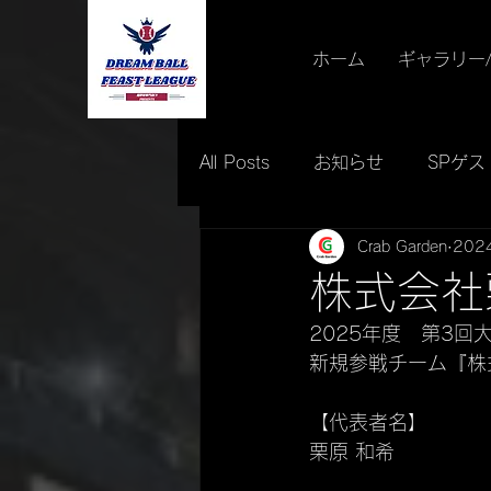
ホーム
ギャラリー
All Posts
お知らせ
SPゲス
Crab Garden
202
イベント情報
最優秀賞
株式会社
2025年度　第3回
新規参戦チーム『
株
【代表者名】
栗原 和希