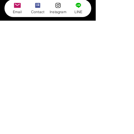
Email
Contact
Instagram
LINE
コメント
WATTS 様 参戦！
千葉NEXUS 様
コメントを追加…