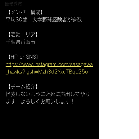
最優秀賞
【メンバー構成】
平均30歳　大学野球経験者が多数
【活動エリア】
千葉県香取市
【HP or SNS】
https://www.instagram.com/sasagawa
_hawks?igsh=Mzh3d2YxcTBqc25o
【チーム紹介】
怪我しないように必死に声出してやり
ます！よろしくお願いします！