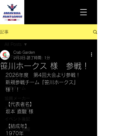
記事
All Posts
Crab Garden
All Posts
2月3日
読了時間: 1分
笹川ホークス 様 参戦！
お知らせ
2026年度　第4回大会より参戦！
SPゲスト
新規参戦チーム『笹川ホークス』
参戦チーム
様！！
協賛メーカー
【代表者名】
モニター特典
坂本 直駿 様
イベント後記
【結成年】
イベント情報
1970年