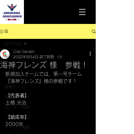
記事
All Posts
Crab Garden
All Posts
2022年9月4日
読了時間: 1分
海神フレンズ 様 参戦！
お知らせ
新規加入チームでは、第一号チーム
SPゲスト
『海神フレンズ』様の参戦です！
参戦チーム
【代表者】
協賛メーカー
土橋 光治
モニター特典
【結成年】
イベント後記
2000年
イベント情報