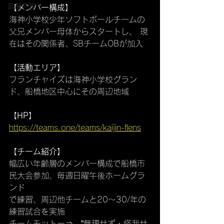
最優秀賞
【メンバー構成】
海神小学校少年ソフトボールチームの
父兄メンバー母体からスタートし、 現
在はその関係者、SBチームOBが加入
【活動エリア】
フランチャイズは海神小学校グラン
ド、船橋地区中心にその周辺地域
【HP】
https://teams.one/teams/kaijin-flens
【チーム紹介】
幅広い年齢層のメンバー構成で船橋市
民大会参加、毎週日曜午後ホームグラ
ンド
で練習、周辺他チームと20～30/年の
練習試合を実施
チームモットー⇒　”無理せず・怪我せ