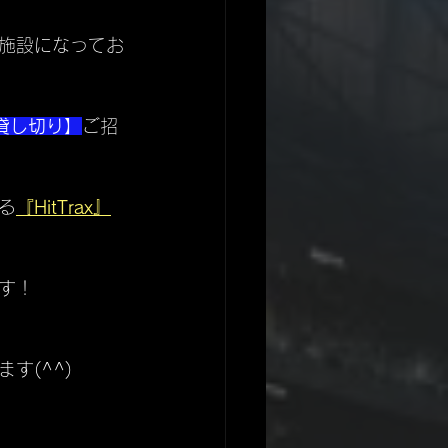
施設になってお
貸し切り】
ご招
る
『HitTrax』
す！
す(^^)