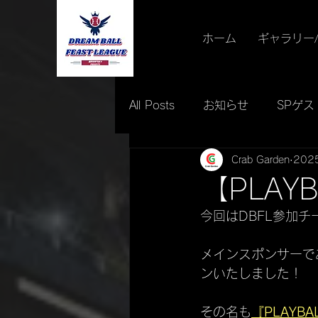
ホーム
ギャラリー
All Posts
お知らせ
SPゲス
Crab Garden
202
イベント情報
最優秀賞
【PLA
今回はDBFL参加
メインスポンサーで
ンいたしました！
その名も
『PLAYBA